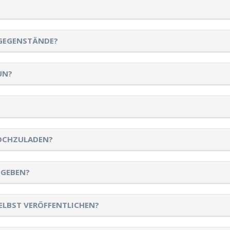
 GEGENSTÄNDE?
UN?
HOCHZULADEN?
NGEBEN?
ELBST VERÖFFENTLICHEN?