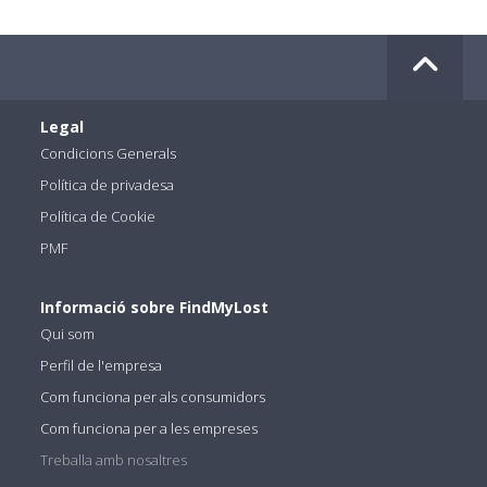
Legal
Condicions Generals
Política de privadesa
Política de Cookie
PMF
Informació sobre FindMyLost
Qui som
Perfil de l'empresa
Com funciona per als consumidors
Com funciona per a les empreses
Treballa amb nosaltres