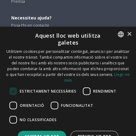
Premsa
Necessiteu ajuda?
Posa-t’hi en contacte
×
Aquest lloc web utilitza
Podeu trobar-nos a
galetes
Facebook
ENGLISH
Utilitzem cookies per personalitzar contingut, anuncis i per analitzar
el nostre trànsit. També compartim informació sobre el vostre ús
Twitter
ITALIAN
del nostre lloc amb els nostres socis publicitaris i analítics que
Linkedin
poden combinar-la amb altra informació que els heu proporcionat
CATALAN
o que han recopilat a partir del vostre ús dels seus serveis.
Llegir-ne
Instagram
més
SPANISH
Youtube
ESTRICTAMENT NECESSÀRIES
RENDIMENT
PORTUGUESE
FindMyLost Sr.l © 2026 | Tots els drets reservats |
ORIENTACIÓ
FUNCIONALITAT
09405890964 iva | Via Arena 25 - 20123 Milà |
NO CLASSIFICADES
info@findmylost.it | 11.387,36 € Totalment pagat | Milà
Oficina de vendes del Regne Unit: Icentrum, Holt St,