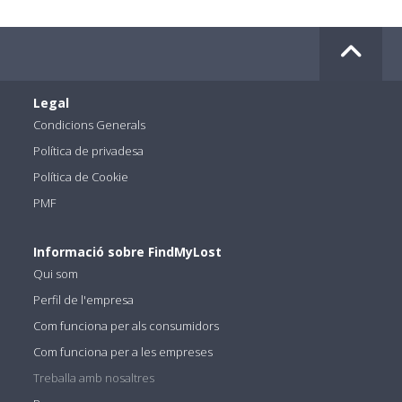
Legal
Condicions Generals
Política de privadesa
Política de Cookie
PMF
Informació sobre FindMyLost
Qui som
Perfil de l'empresa
Com funciona per als consumidors
Com funciona per a les empreses
Treballa amb nosaltres