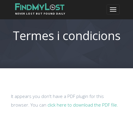
NEVER LOST BUT FOUND DAILY
Termes i condicions
It appears you don't have a PDF plugin for this
browser. You can
click here to download the PDF file.