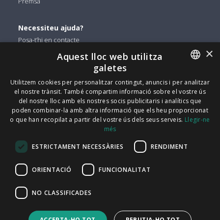
Premsa
Necessiteu ajuda?
Posa-t’hi en contacte
×
Aquest lloc web utilitza
Podeu trobar-nos a
galetes
Facebook
ENGLISH
Utilitzem cookies per personalitzar contingut, anuncis i per analitzar
el nostre trànsit. També compartim informació sobre el vostre ús
Twitter
ITALIAN
del nostre lloc amb els nostres socis publicitaris i analítics que
Linkedin
poden combinar-la amb altra informació que els heu proporcionat
CATALAN
o que han recopilat a partir del vostre ús dels seus serveis.
Llegir-ne
Instagram
més
SPANISH
Youtube
ESTRICTAMENT NECESSÀRIES
RENDIMENT
PORTUGUESE
FindMyLost Sr.l © 2026 | Tots els drets reservats |
ORIENTACIÓ
FUNCIONALITAT
09405890964 iva | Via Arena 25 - 20123 Milà |
NO CLASSIFICADES
info@findmylost.it | 11.387,36 € Totalment pagat | Milà
Oficina de vendes del Regne Unit: Icentrum, Holt St,
ACCEPTA-HO TOT
REBUTJA-HO TOT