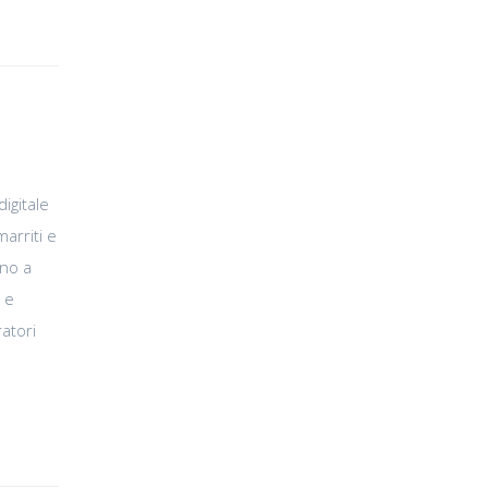
igitale
arriti e
nno a
 e
ratori