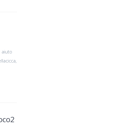
o aiuto
llacicca,
Loco2