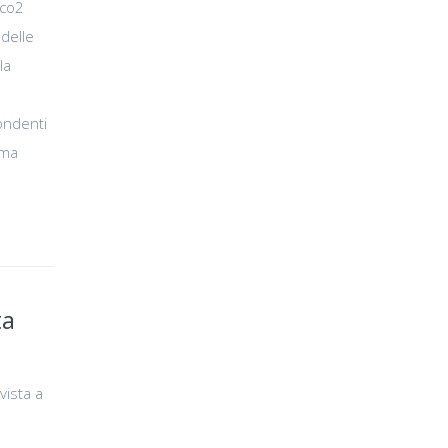
oco2
 delle
la
ondenti
rma
ta
vista a