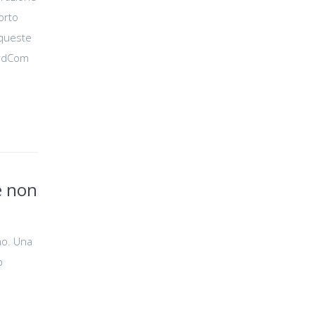
porto
 queste
ordCom
e non
no. Una
p