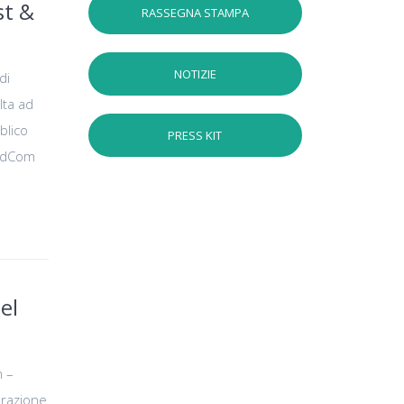
st &
RASSEGNA STAMPA
NOTIZIE
di
lta ad
blico
PRESS KIT
ordCom
el
m –
orazione