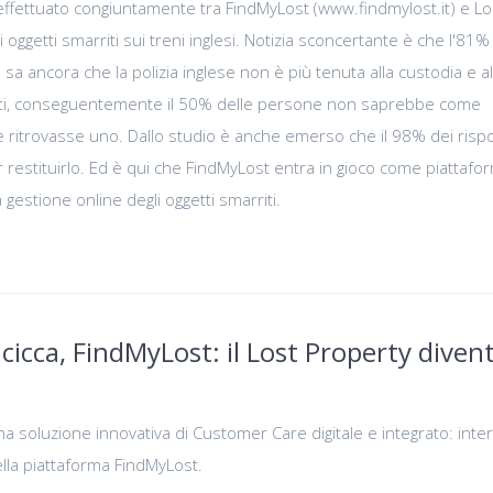
 effettuato congiuntamente tra FindMyLost (www.findmylost.it) e L
i oggetti smarriti sui treni inglesi. Notizia sconcertante è che l'81%
a ancora che la polizia inglese non è più tenuta alla custodia e al
nuti, conseguentemente il 50% delle persone non saprebbe come
e ritrovasse uno. Dallo studio è anche emerso che il 98% dei risp
 restituirlo. Ed è qui che FindMyLost entra in gioco come piattafo
 gestione online degli oggetti smarriti.
cicca, FindMyLost: il Lost Property diven
a soluzione innovativa di Customer Care digitale e integrato: inter
ella piattaforma FindMyLost.