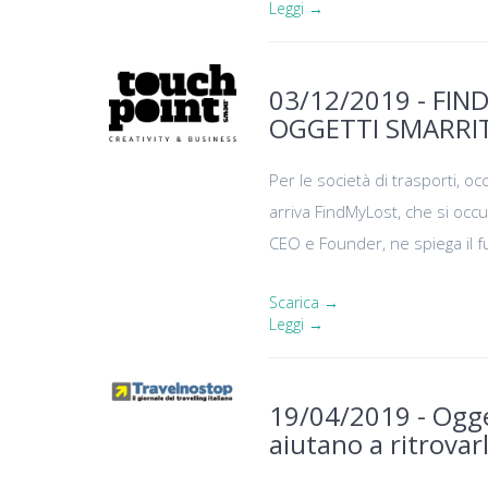
Leggi →
03/12/2019 - FIN
OGGETTI SMARRIT
Per le società di trasporti, oc
arriva FindMyLost, che si occu
CEO e Founder, ne spiega il fu
Scarica →
Leggi →
19/04/2019 - Ogge
aiutano a ritrovarl