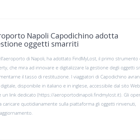
roporto Napoli Capodichino adotta
stione oggetti smarriti
l’aeroporto di Napoli, ha adottato FindMyLost, il primo strumento d
ty, che mira ad innovare e digitalizzare la gestione degli oggetti sm
entarne il tasso di restituzione. I viaggiatori di Capodichino avra
gitale, disponibile in italiano e in inglese, accessibile dal sito Web
e un link dedicato (https://aeroportodinapoli.findmylost.it). Gli ope
caricare quotidianamente sulla piattaforma gli oggetti rinvenuti,
aggiornamento.