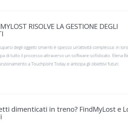
DMYLOST RISOLVE LA GESTIONE DEGLI
I
cuparsi degli oggetti smarriti è spesso un’attività complessa: in lor
pa di tutto il processo attraverso un software sofisticato. Elena Be
nzionamento a Touchpoint Today e anticipa gli obiettivi futuri.
tti dimenticati in treno? FindMyLost e 
i