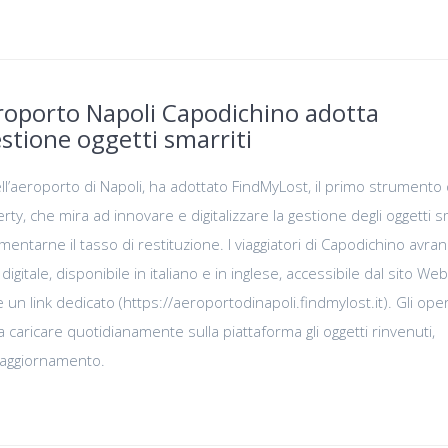
roporto Napoli Capodichino adotta
stione oggetti smarriti
l’aeroporto di Napoli, ha adottato FindMyLost, il primo strumento d
ty, che mira ad innovare e digitalizzare la gestione degli oggetti sm
entarne il tasso di restituzione. I viaggiatori di Capodichino avra
gitale, disponibile in italiano e in inglese, accessibile dal sito Web
e un link dedicato (https://aeroportodinapoli.findmylost.it). Gli ope
caricare quotidianamente sulla piattaforma gli oggetti rinvenuti,
aggiornamento.