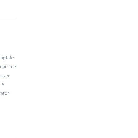
igitale
arriti e
nno a
 e
ratori